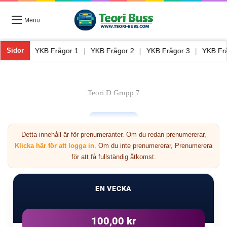
Menu
eori Buss 8
|
YKB Frågor 1
|
YKB Frågor 2
|
YKB Frågor 3
|
YKB
Sidor
Teori D Grupp 7
Detta innehåll är för prenumeranter. Om du redan prenumererar,
Klicka här för att logga in
. Om du inte prenumererar, Prenumerera
för att få fullständig åtkomst.
Nästa
EN VECKA
7
100,00 kr
Förre