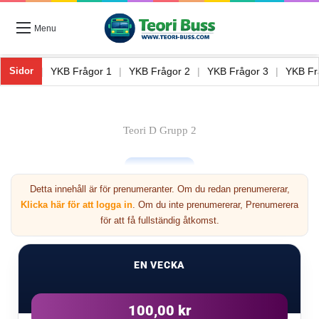
Menu
eori Buss 8
|
YKB Frågor 1
|
YKB Frågor 2
|
YKB Frågor 3
|
YKB
Sidor
Teori D Grupp 2
Detta innehåll är för prenumeranter. Om du redan prenumererar,
Klicka här för att logga in
. Om du inte prenumererar, Prenumerera
för att få fullständig åtkomst.
Nästa
EN VECKA
2
100,00 kr
Förre