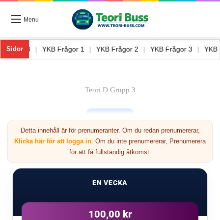
Menu
Teori Buss 8
|
YKB Frågor 1
|
YKB Frågor 2
|
YKB Frågor 3
|
Y
Sidor
Teori D Grupp 3
Detta innehåll är för prenumeranter. Om du redan prenumererar,
Klicka här för att logga in
. Om du inte prenumererar, Prenumerera
för att få fullständig åtkomst.
Nästa
EN VECKA
3
100,00 kr
Förre