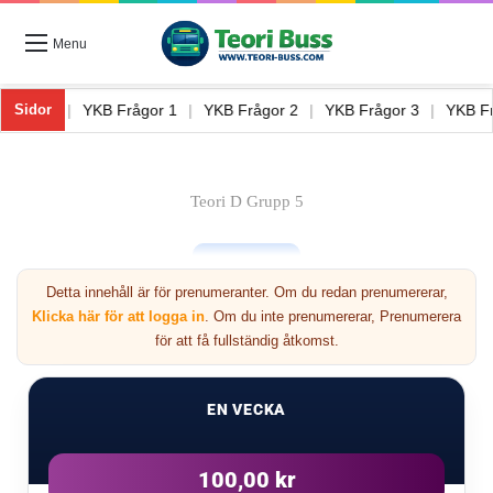
Menu
Teori Buss 8
|
YKB Frågor 1
|
YKB Frågor 2
|
YKB Frågor 3
|
YK
Sidor
Teori D Grupp 5
Detta innehåll är för prenumeranter. Om du redan prenumererar,
Klicka här för att logga in
. Om du inte prenumererar, Prenumerera
för att få fullständig åtkomst.
Nästa
EN VECKA
5
100,00 kr
Förre