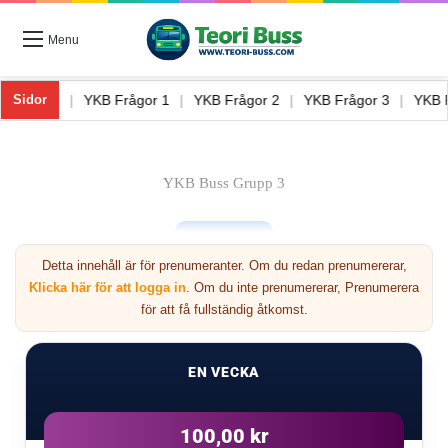
Menu
Teori Buss 8
|
YKB Frågor 1
|
YKB Frågor 2
|
YKB Frågor 3
|
Y
Sidor
YKB Buss Grupp 3
Detta innehåll är för prenumeranter. Om du redan prenumererar,
Klicka här för att logga in
. Om du inte prenumererar, Prenumerera
för att få fullständig åtkomst.
Nästa
EN VECKA
3
100,00 kr
Förre