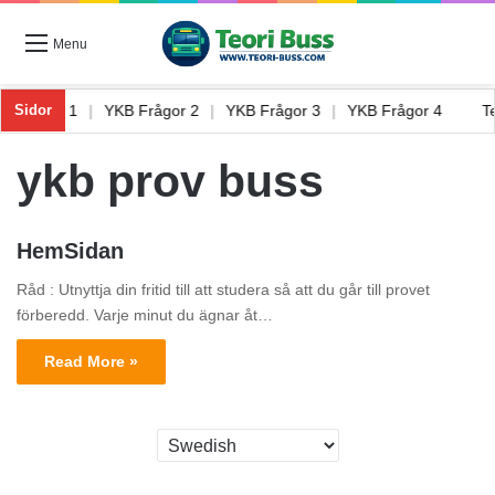
Menu
KB Frågor 1
|
YKB Frågor 2
|
YKB Frågor 3
|
YKB Frågor 4
Sidor
ykb prov buss
HemSidan
Råd : Utnyttja din fritid till att studera så att du går till provet
förberedd. Varje minut du ägnar åt…
Read More »