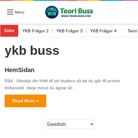
Menu
Frågor 1
|
YKB Frågor 2
|
YKB Frågor 3
|
YKB Frågor 4
Teor
Sidor
ykb buss
HemSidan
Råd : Utnyttja din fritid till att studera så att du går till provet
förberedd. Varje minut du ägnar åt…
Read More »