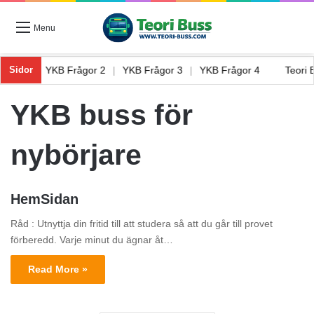
Menu
rågor 1
|
YKB Frågor 2
|
YKB Frågor 3
|
YKB Frågor 4
Teori
Sidor
YKB buss för
nybörjare
HemSidan
Råd : Utnyttja din fritid till att studera så att du går till provet
förberedd. Varje minut du ägnar åt…
Read More »