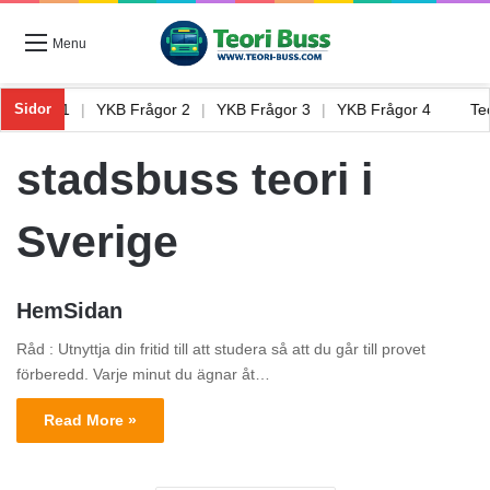
Menu
B Frågor 1
|
YKB Frågor 2
|
YKB Frågor 3
|
YKB Frågor 4
T
Sidor
stadsbuss teori i
Sverige
HemSidan
Råd : Utnyttja din fritid till att studera så att du går till provet
förberedd. Varje minut du ägnar åt…
Read More »