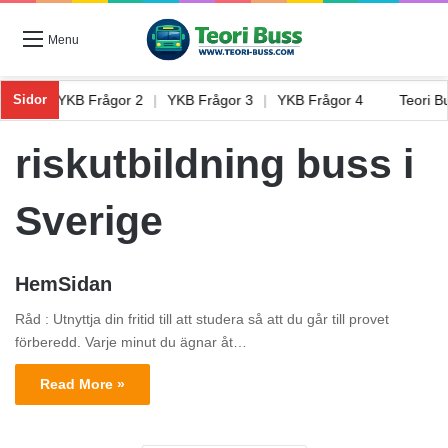
Menu
ågor 1
|
YKB Frågor 2
|
YKB Frågor 3
|
YKB Frågor 4
Teori 
Sidor
riskutbildning buss i
Sverige
HemSidan
Råd : Utnyttja din fritid till att studera så att du går till provet
förberedd. Varje minut du ägnar åt…
Read More »