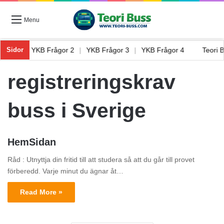
Menu
rågor 1
|
YKB Frågor 2
|
YKB Frågor 3
|
YKB Frågor 4
Teori
Sidor
registreringskrav
buss i Sverige
HemSidan
Råd : Utnyttja din fritid till att studera så att du går till provet
förberedd. Varje minut du ägnar åt…
Read More »