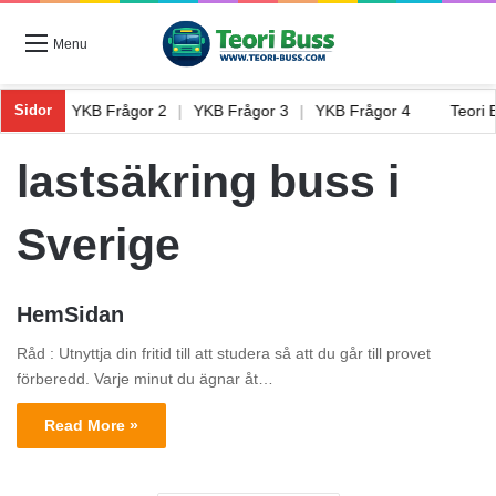
Menu
rågor 1
|
YKB Frågor 2
|
YKB Frågor 3
|
YKB Frågor 4
Teori
Sidor
lastsäkring buss i
Sverige
HemSidan
Råd : Utnyttja din fritid till att studera så att du går till provet
förberedd. Varje minut du ägnar åt…
Read More »