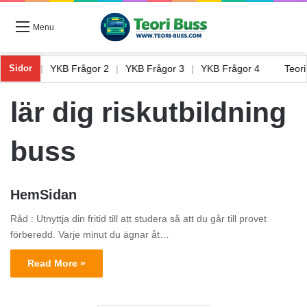
Menu
Frågor 1
|
YKB Frågor 2
|
YKB Frågor 3
|
YKB Frågor 4
Teor
Sidor
lär dig riskutbildning
buss
HemSidan
Råd : Utnyttja din fritid till att studera så att du går till provet
förberedd. Varje minut du ägnar åt…
Read More »