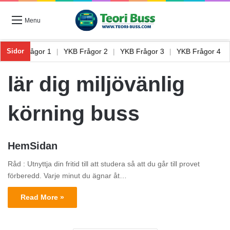
Menu
|
YKB Frågor 1
|
YKB Frågor 2
|
YKB Frågor 3
|
YKB Frågor 4
Sidor
lär dig miljövänlig
körning buss
HemSidan
Råd : Utnyttja din fritid till att studera så att du går till provet
förberedd. Varje minut du ägnar åt…
Read More »