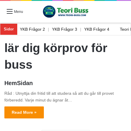
Menu
Frågor 1
|
YKB Frågor 2
|
YKB Frågor 3
|
YKB Frågor 4
Teor
Sidor
lär dig körprov för
buss
HemSidan
Råd : Utnyttja din fritid till att studera så att du går till provet
förberedd. Varje minut du ägnar åt…
Read More »