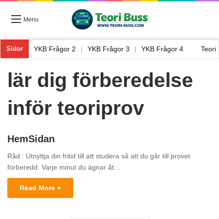
Menu
Frågor 1
|
YKB Frågor 2
|
YKB Frågor 3
|
YKB Frågor 4
Teor
Sidor
lär dig förberedelse
inför teoriprov
HemSidan
Råd : Utnyttja din fritid till att studera så att du går till provet
förberedd. Varje minut du ägnar åt…
Read More »