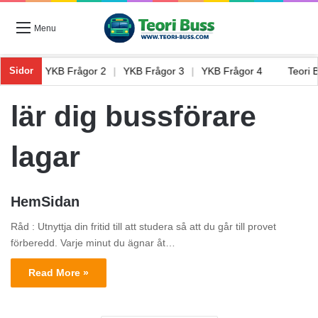
Menu
rågor 1
|
YKB Frågor 2
|
YKB Frågor 3
|
YKB Frågor 4
Teori
Sidor
lär dig bussförare
lagar
HemSidan
Råd : Utnyttja din fritid till att studera så att du går till provet
förberedd. Varje minut du ägnar åt…
Read More »