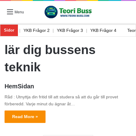
Menu
 Frågor 1
|
YKB Frågor 2
|
YKB Frågor 3
|
YKB Frågor 4
Teo
Sidor
lär dig bussens
teknik
HemSidan
Råd : Utnyttja din fritid till att studera så att du går till provet
förberedd. Varje minut du ägnar åt…
Read More »