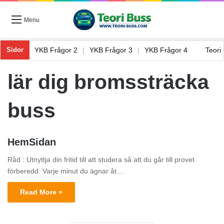
Menu
Frågor 1
|
YKB Frågor 2
|
YKB Frågor 3
|
YKB Frågor 4
Teor
Sidor
lär dig bromssträcka
buss
HemSidan
Råd : Utnyttja din fritid till att studera så att du går till provet
förberedd. Varje minut du ägnar åt…
Read More »