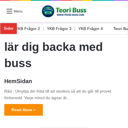
Menu
ågor 1
|
YKB Frågor 2
|
YKB Frågor 3
|
YKB Frågor 4
Teori B
Sidor
lär dig backa med
buss
HemSidan
Råd : Utnyttja din fritid till att studera så att du går till provet
förberedd. Varje minut du ägnar åt…
Read More »