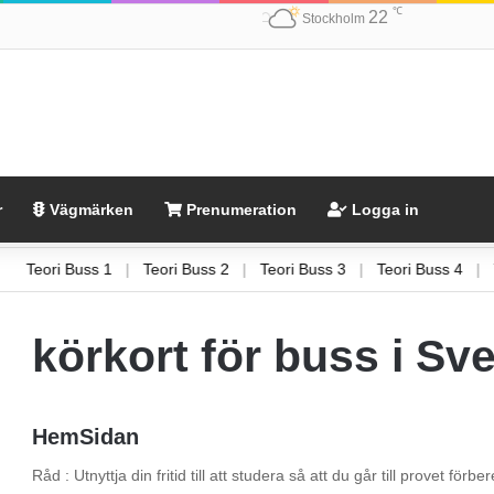
℃
22
Stockholm
r
Vägmärken
Prenumeration
Logga in
Teori Buss 1
|
Teori Buss 2
|
Teori Buss 3
|
Teori Buss 4
körkort för buss i Sv
HemSidan
Råd : Utnyttja din fritid till att studera så att du går till provet fö