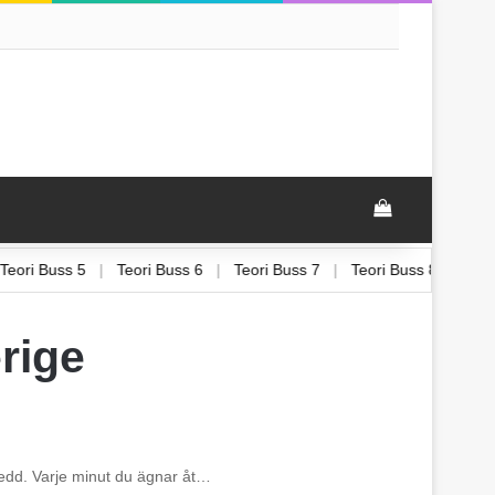
View your sh
|
Teori Buss 5
|
Teori Buss 6
|
Teori Buss 7
|
Teori Buss 8
|
Y
erige
rberedd. Varje minut du ägnar åt…