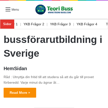
Menu
YKB Frågor 1
|
YKB Frågor 2
|
YKB Frågor 3
|
YKB Frågor 4
Sidor
bussförarutbildning i
Sverige
HemSidan
Råd : Utnyttja din fritid till att studera så att du går till provet
förberedd. Varje minut du ägnar åt…
Read More »