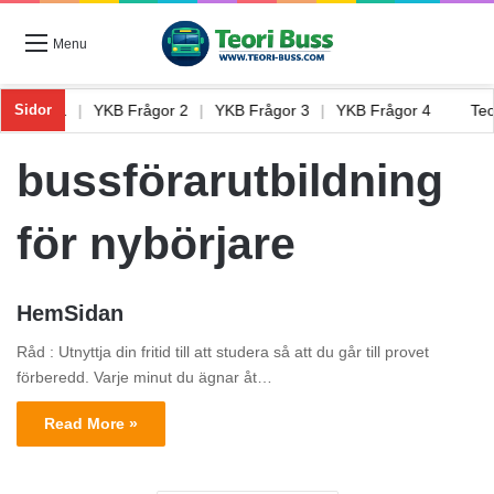
Menu
B Frågor 1
|
YKB Frågor 2
|
YKB Frågor 3
|
YKB Frågor 4
Te
Sidor
bussförarutbildning
för nybörjare
HemSidan
Råd : Utnyttja din fritid till att studera så att du går till provet
förberedd. Varje minut du ägnar åt…
Read More »