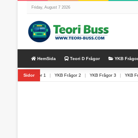
Friday, August 7 2026
HemSida
Teori D Frågor
YKB Frågo
i Buss 8
|
Sidor
YKB Frågor 1
|
YKB Frågor 2
|
YKB Frågor 3
|
YKB 