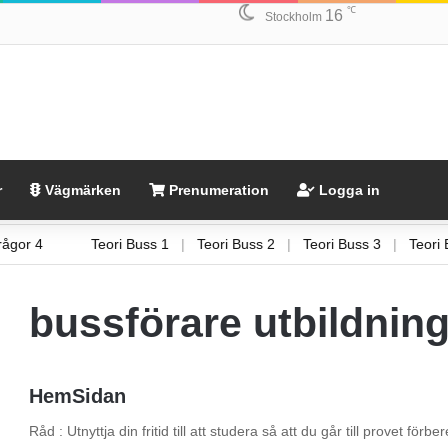
℃
16
Stockholm
r
Vägmärken
Prenumeration
Logga in
Frågor 4
Teori Buss 1
|
Teori Buss 2
|
Teori Buss 3
|
Teo
bussförare utbildning
HemSidan
Råd : Utnyttja din fritid till att studera så att du går till provet fö