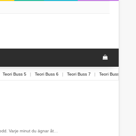
View your sh
|
Teori Buss 5
|
Teori Buss 6
|
Teori Buss 7
|
Teori Buss 8
|
rberedd. Varje minut du ägnar åt…