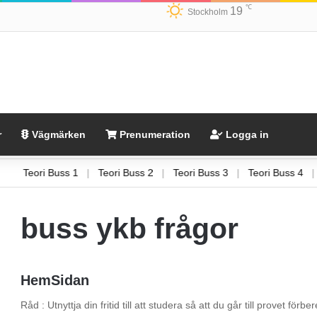
℃
19
Stockholm
r
Vägmärken
Prenumeration
Logga in
Teori Buss 1
|
Teori Buss 2
|
Teori Buss 3
|
Teori Buss 4
buss ykb frågor
HemSidan
Råd : Utnyttja din fritid till att studera så att du går till provet fö