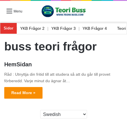
Menu
Frågor 1
|
YKB Frågor 2
|
YKB Frågor 3
|
YKB Frågor 4
Teor
Sidor
buss teori frågor
HemSidan
Råd : Utnyttja din fritid till att studera så att du går till provet
förberedd. Varje minut du ägnar åt…
Read More »