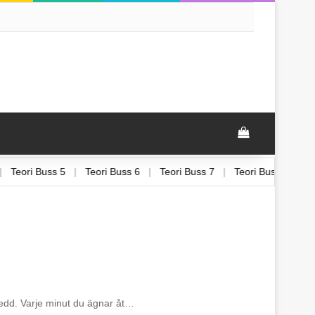
View your sh
4
|
Teori Buss 5
|
Teori Buss 6
|
Teori Buss 7
|
Teori Buss 8
|
rberedd. Varje minut du ägnar åt…