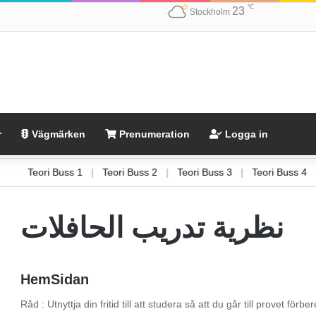
℃
23
Stockholm
r
Vägmärken
Prenumeration
Logga in
4
Teori Buss 1
|
Teori Buss 2
|
Teori Buss 3
|
Teori Buss 
نظرية تدريب الحافلات
HemSidan
Råd : Utnyttja din fritid till att studera så att du går till provet fö