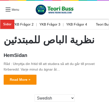
Menu
gor 1
|
YKB Frågor 2
|
YKB Frågor 3
|
YKB Frågor 4
Teori B
Sidor
نظرية الباص للمبتدئين
HemSidan
Råd : Utnyttja din fritid till att studera så att du går till provet
förberedd. Varje minut du ägnar åt…
Read More »