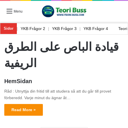
Menu
Frågor 1
|
YKB Frågor 2
|
YKB Frågor 3
|
YKB Frågor 4
Teor
Sidor
قيادة الباص على الطرق
الريفية
HemSidan
Råd : Utnyttja din fritid till att studera så att du går till provet
förberedd. Varje minut du ägnar åt…
Read More »