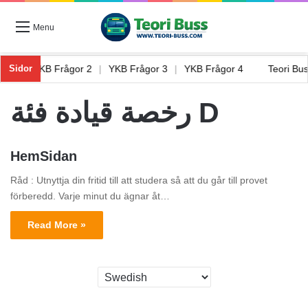
Menu
gor 1
|
YKB Frågor 2
|
YKB Frågor 3
|
YKB Frågor 4
Teori B
Sidor
رخصة قيادة فئة D
HemSidan
Råd : Utnyttja din fritid till att studera så att du går till provet
förberedd. Varje minut du ägnar åt…
Read More »