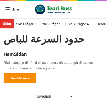
Menu
rågor 1
|
YKB Frågor 2
|
YKB Frågor 3
|
YKB Frågor 4
Teori
Sidor
حدود السرعة للباص
HemSidan
Råd : Utnyttja din fritid till att studera så att du går till provet
förberedd. Varje minut du ägnar åt…
Read More »