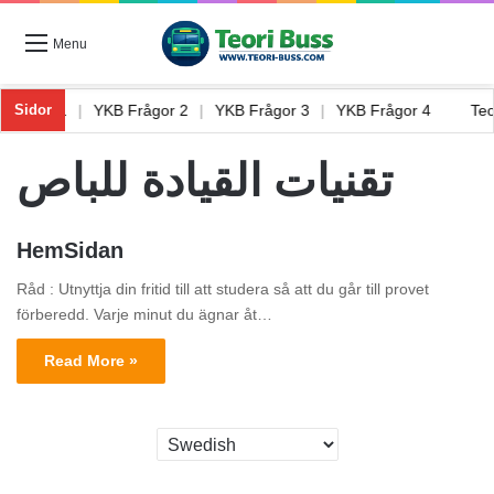
Menu
B Frågor 1
|
YKB Frågor 2
|
YKB Frågor 3
|
YKB Frågor 4
Te
Sidor
تقنيات القيادة للباص
HemSidan
Råd : Utnyttja din fritid till att studera så att du går till provet
förberedd. Varje minut du ägnar åt…
Read More »