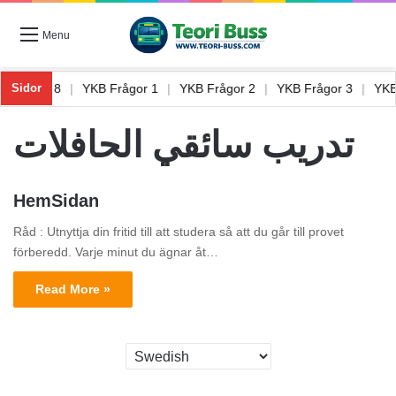
Menu
Teori Buss 8
|
YKB Frågor 1
|
YKB Frågor 2
|
YKB Frågor 3
|
YK
Sidor
تدريب سائقي الحافلات
HemSidan
Råd : Utnyttja din fritid till att studera så att du går till provet
förberedd. Varje minut du ägnar åt…
Read More »