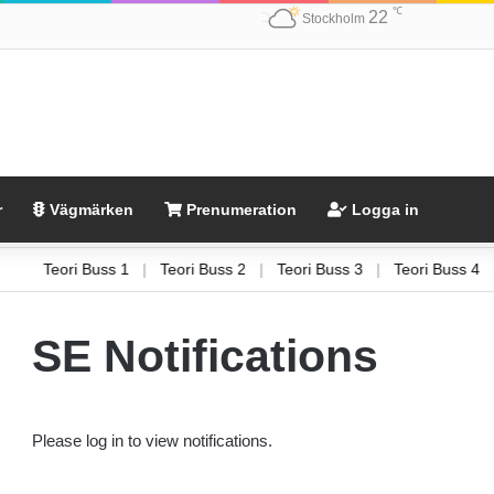
℃
22
Stockholm
r
Vägmärken
Prenumeration
Logga in
4
Teori Buss 1
|
Teori Buss 2
|
Teori Buss 3
|
Teori Buss 
SE Notifications
Please log in to view notifications.