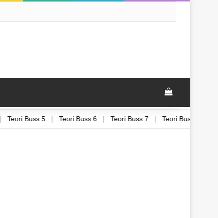
View your sh
4
|
Teori Buss 5
|
Teori Buss 6
|
Teori Buss 7
|
Teori Buss 8
|