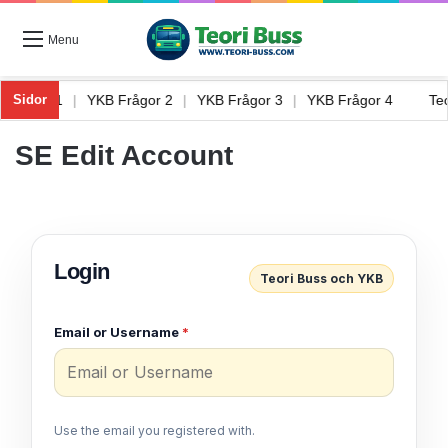
Menu
B Frågor 1
|
YKB Frågor 2
|
YKB Frågor 3
|
YKB Frågor 4
T
Sidor
SE Edit Account
Login
Teori Buss och YKB
Email or Username
*
Use the email you registered with.