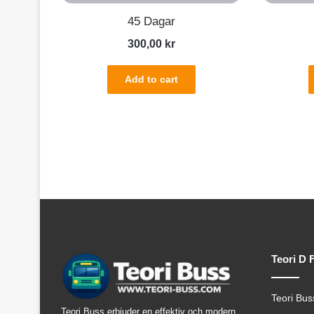
45 Dagar
300,00
kr
Add to cart
Teori D 
Teori Bus
Teori Buss erbjuder en effektiv och modern