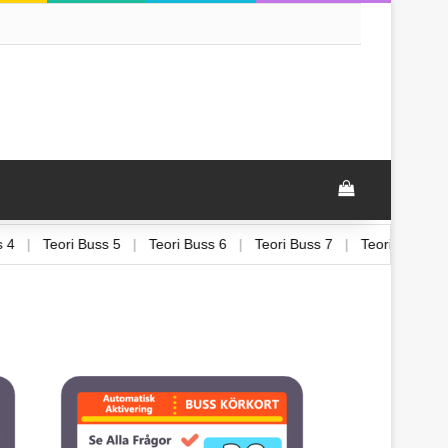
View your sh
Buss 4
|
Teori Buss 5
|
Teori Buss 6
|
Teori Buss 7
|
Teori Buss