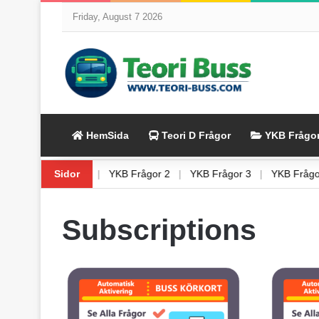
Friday, August 7 2026
HemSida
Teori D Frågor
YKB Frågo
uss 8
|
YKB Frågor 1
Sidor
|
YKB Frågor 2
|
YKB Frågor 3
|
YKB Fr
Subscriptions