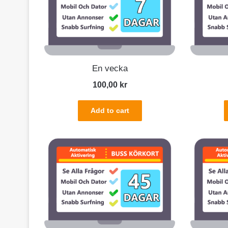
En vecka
100,00
kr
Add to cart