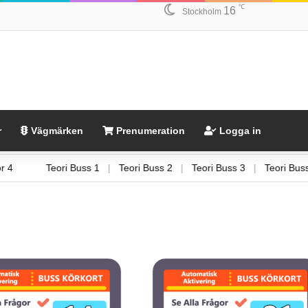
℃
16
Stockholm
r
Vägmärken
Prenumeration
Logga in
ågor 4
Teori Buss 1
|
Teori Buss 2
|
Teori Buss 3
|
Teori 