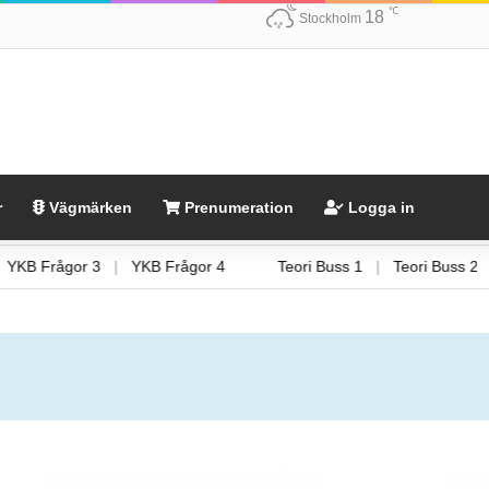
℃
18
Stockholm
r
Vägmärken
Prenumeration
Logga in
Frågor 2
|
YKB Frågor 3
|
YKB Frågor 4
Teori Buss 1
|
Te