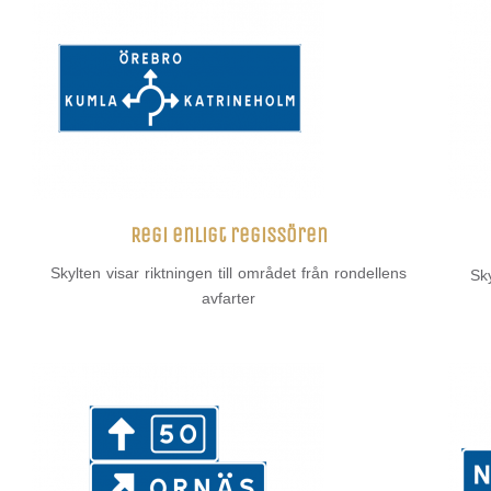
Regi enligt regissören
Skylten visar riktningen till området från rondellens
Sky
avfarter