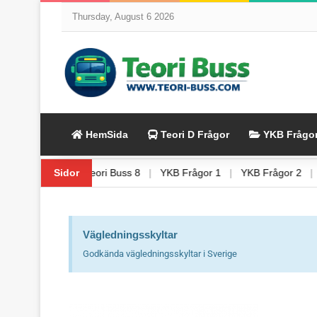
Thursday, August 6 2026
HemSida
Teori D Frågor
YKB Frågo
ori Buss 6
|
Sidor
Teori Buss 7
|
Teori Buss 8
|
YKB Frågor 1
|
YKB 
Vägledningsskyltar
Godkända vägledningsskyltar i Sverige