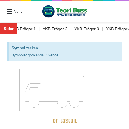
Menu
uss 8
|
YKB Frågor 1
|
YKB Frågor 2
|
YKB Frågor 3
|
YKB Fråg
Sidor
Symbol tecken
Symboler godkända i Sverige
en lastbil